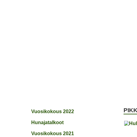
ETUSIVU
JÄSENYYS
TOIVEPUIST
PIK
Vuosikokous 2022
Hunajatalkoot
Vuosikokous 2021