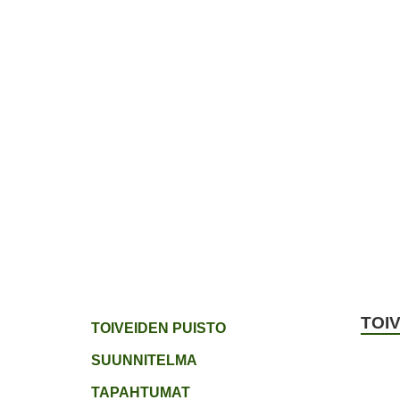
ETUSIVU
JÄSENYYS
TOIVEPUIST
TOI
TOIVEIDEN PUISTO
SUUNNITELMA
TAPAHTUMAT