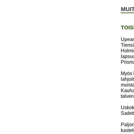
MUI
TOIS
Upean 
Tiensä
Holmi
lapsuu
Prisma
Myös k
lahjoi
muista
Kauhaj
talven
Uskoka
Sadett
Paljon
kastel