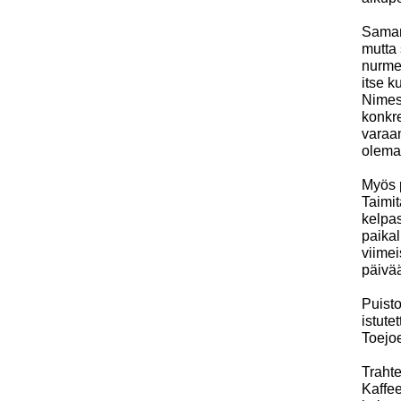
Samana
mutta 
nurmen
itse k
Nimes
konkre
varaan
olema
Myös 
Taimit
kelpas
paika
viimei
päivää
Puist
istute
Toejoe
Trahte
Kaffe