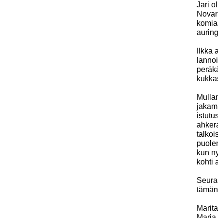
Jari o
Novarb
komiaa
auring
Ilkka 
lannoi
peräkä
kukka
Mullan
jakami
istutu
ahker
talkoi
puolen
kun ny
kohti 
Seuraa
tämänk
Marita
Marja 