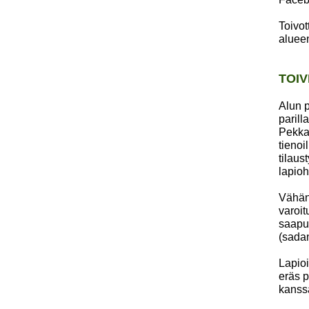
Toivot
alueen
TOIV
Alun p
parill
Pekka 
tienoi
tilaus
lapio
Vähän 
varoit
saapui
(sadan
Lapioi
eräs p
kanssa