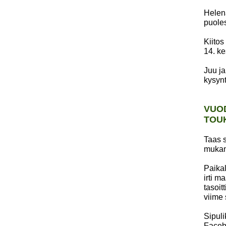
Helena
puoles
Kiitos
14. k
Juu ja
kysynt
VUOD
TOU
Taas s
mukan
Paikal
irti m
tasoit
viime 
Sipul
Faceb