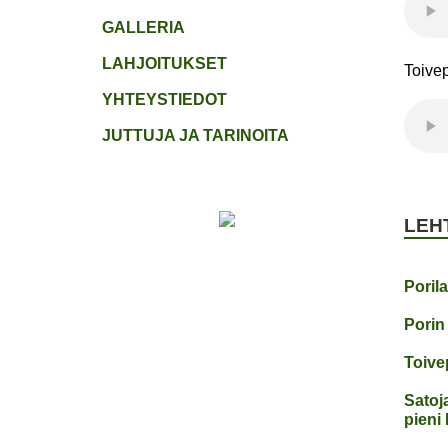
GALLERIA
LAHJOITUKSET
Toive
YHTEYSTIEDOT
JUTTUJA JA TARINOITA
LEH
Poril
Porin
Toivep
Satoja
pieni