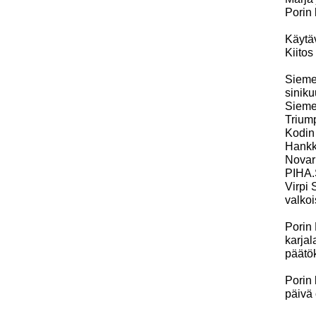
Porin 
Käytäv
Kiitos
Sieme
siniku
Siemen
Triump
Kodin 
Hankki
Novar
PIHA.S
Virpi
valkoi
Porin 
karjal
päätök
Porin 
päivä 