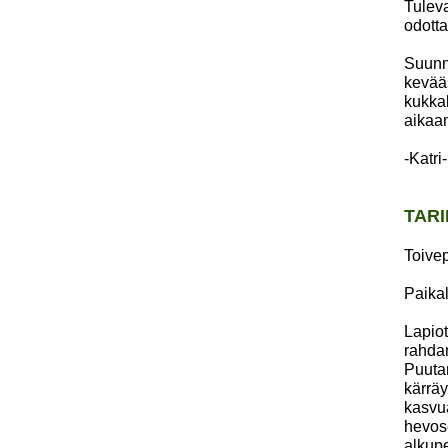
Tuleva
odotta
Suunn
kevääs
kukkal
aikaa
-Katri-
TARI
Toivep
Paikal
Lapiot
rahdan
Puutar
kärräy
kasvua
hevose
alkup