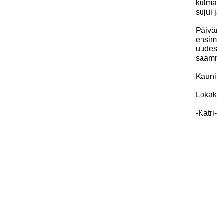
kulma
sujui 
Päivän
ensimm
uudes
saamm
Kaunis
Lokaku
-Katri-