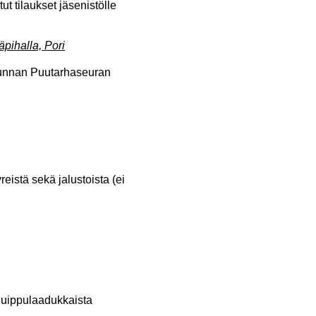
ut tilaukset jäsenistölle
pihalla, Pori
akunnan Puutarhaseuran
stä sekä jalustoista (ei
huippulaadukkaista