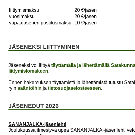
liittymismaksu
20 €/jäsen
vuosimaksu
20 €/jäsen
vapaajäsenen postitusmaksu
10 €/jäsen
JÄSENEKSI LIITTYMINEN
Jäseneksi voi liittyä
täyttämällä ja lähettämällä Satakun
liittymislomakeen
.
Ennen hakemuksen täyttämistä ja lähettämistä tutustu Sa
ry:n
sääntöihin
ja
tietosuojaselosteeseen
.
JÄSENEDUT 2026
SANANJALKA-jäsenlehti
Joulukuussa ilmestyvä upea SANANJALKA -jäsenlehti veloit