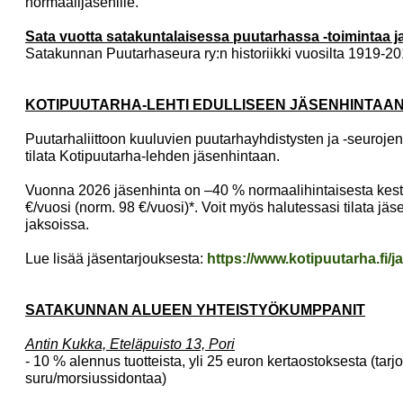
normaalijäsenille.
Sata vuotta satakuntalaisessa puutarhassa -toimintaa ja
Satakunnan Puutarhaseura ry:n historiikki vuosilta 1919-20
KOTIPUUTARHA-LEHTI EDULLISEEN JÄSENHINTAA
Puutarhaliittoon kuuluvien puutarhayhdistysten ja -seurojen
tilata Kotipuutarha-lehden jäsenhintaan.
Vuonna 2026 jäsenhinta on –40 % normaalihintaisesta kesto
€/vuosi (norm. 98 €/vuosi)*. Voit myös halutessasi tilata jä
jaksoissa.
Lue lisää jäsentarjouksesta:
https://www.kotipuutarha.fi/j
SATAKUNNAN ALUEEN YHTEISTYÖKUMPPANIT
Antin Kukka, Eteläpuisto 13, Pori
- 10 % alennus tuotteista, yli 25 euron kertaostoksesta (tarj
suru/morsiussidontaa)