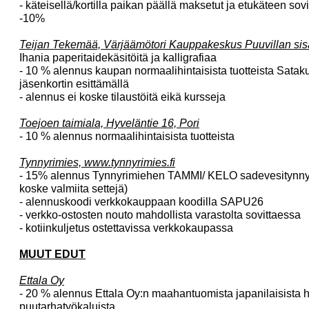
- käteisellä/kortilla paikan päällä maksetut ja etukäteen sovit
-10%
Teijan Tekemää, Värjäämötori Kauppakeskus Puuvillan sisä
Ihania paperitaidekäsitöitä ja kalligrafiaa
- 10 % alennus kaupan normaalihintaisista tuotteista Sat
jäsenkortin esittämällä
- alennus ei koske tilaustöitä eikä kursseja
Toejoen taimiala, Hyveläntie 16, Pori
- 10 % alennus normaalihintaisista tuotteista
Tynnyrimies, www.tynnyrimies.fi
- 15% alennus Tynnyrimiehen TAMMI/ KELO sadevesitynnyrei
koske valmiita settejä)
- alennuskoodi verkkokauppaan koodilla SAPU26
- verkko-ostosten nouto mahdollista varastolta sovittaessa
- kotiinkuljetus ostettavissa verkkokaupassa
MUUT EDUT
Ettala Oy
- 20 % alennus Ettala Oy:n maahantuomista japanilaisista 
puutarhatyökaluista