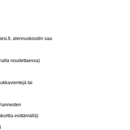
si.fi, alennuskoodin saa
halta noudettaessa)
ukkavientejä tai
vihannesten
korttia esittämällä)
ä