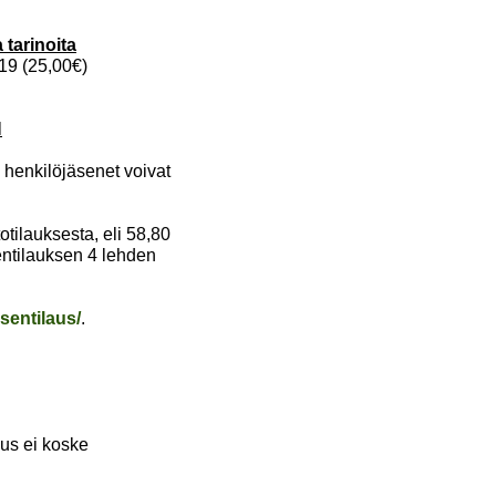
 tarinoita
19 (25,00€)
N
 henkilöjäsenet voivat
tilauksesta, eli 58,80
sentilauksen 4 lehden
asentilaus/
.
ous ei koske