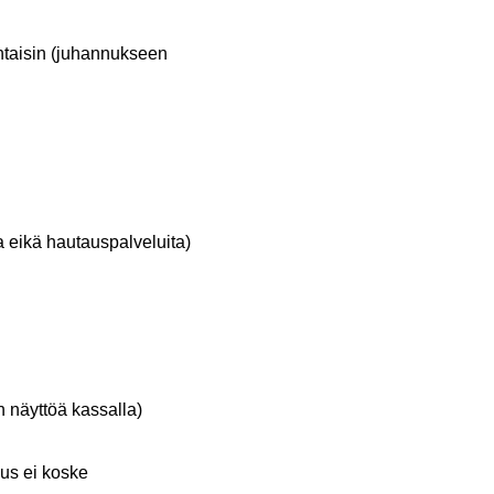
uantaisin (juhannukseen
 eikä hautauspalveluita)
n
 näyttöä kassalla)
ous ei koske