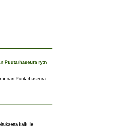
nan Puutarhaseura ry:n
takunnan Puutarhaseura
uksetta kaikille