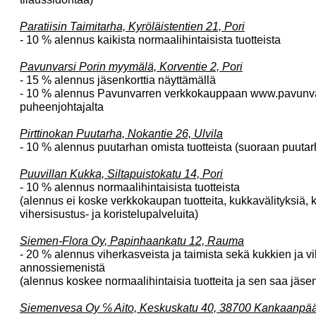
Paratiisin Taimitarha, Kyröläistentien 21, Pori
- 10 % alennus kaikista normaalihintaisista tuotteista
Pavunvarsi Porin myymälä, Korventie 2, Pori
- 15 % alennus jäsenkorttia näyttämällä
- 10 % alennus Pavunvarren verkkokauppaan www.pavunvar
puheenjohtajalta
Pirttinokan Puutarha, Nokantie 26, Ulvila
- 10 % alennus puutarhan omista tuotteista (suoraan puutar
Puuvillan Kukka, Siltapuistokatu 14, Pori
- 10 % alennus normaalihintaisista tuotteista
(alennus ei koske verkkokaupan tuotteita, kukkavälityksiä, k
vihersisustus- ja koristelupalveluita)
Siemen-Flora Oy, Papinhaankatu 12, Rauma
- 20 % alennus viherkasveista ja taimista sekä kukkien ja 
annossiemenistä
(alennus koskee normaalihintaisia tuotteita ja sen saa jäsen
Siemenvesa Oy ℅ Aito, Keskuskatu 40, 38700 Kankaanpä