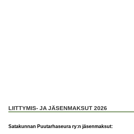
IVEPUISTO
TAPAHTUMAKALENTERI
TAPAHTUNU
LIITTYMIS- JA JÄSENMAKSUT 2026
Satakunnan Puutarhaseura ry:n jäsenmaksut: