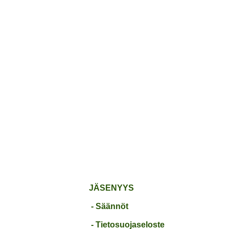
ETUSIVU
JÄSENYYS
TO
JÄSENYYS
- Säännöt
- Tietosuojaseloste