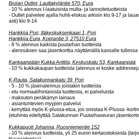
Biolan Outlet, Lauttakyläntie 570, Eura
- 10 % alennus I-laatuisista multa- ja lannoitetuotteista
- Outlet palvelee ajalla huhti-elokuu arkisin klo 9-17 ja la
asti) klo 9-14
Hankkija Pori, Itäkeskuksenkaari 1, Pori
Hankkija Eura, Koprantie 3, 27510 Eura
- 8 % alennus kaikista puutarhan tuotteista
- alennuksen saa jäsenkorttia näyttämällä kassalle tullessa
Kankaanpään Kukka Anttila, Keskuskatu 53, Kankaanpää
- 10 % kukkakaupan tuotteista (alennus ei koske addresseja
K-Rauta, Satakunnankatu 39, Pori
- 5 - 10 % jäsenalennus joistakin tuotteista
- etu normaalihintaisista tuotteista, ei palveluista
- maksuton peräkärryn lainaus
- asiantuntevien myyjien palvelut
- kerryttää myös K-plussa-etua, jos omistaa K-Plussa -korti
(etuhinta edellyttää Satakunnan Puutarhaseuran jäsenkortin
Kukkapuoti Johanna, Ruosniementie 152
- 10 % alennus tuotteista, yli 25 euron kertaostoksesta (tarj
tilaussidontaa)