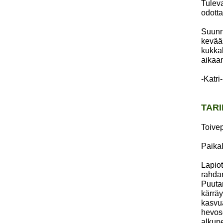
Tuleva
odotta
Suunn
kevääs
kukkal
aikaa
-Katri-
TARI
Toivep
Paikal
Lapiot
rahdan
Puutar
kärräy
kasvua
hevose
alkup