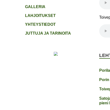
GALLERIA
LAHJOITUKSET
Toive
YHTEYSTIEDOT
JUTTUJA JA TARINOITA
LEH
Poril
Porin
Toivep
Satoja
pieni