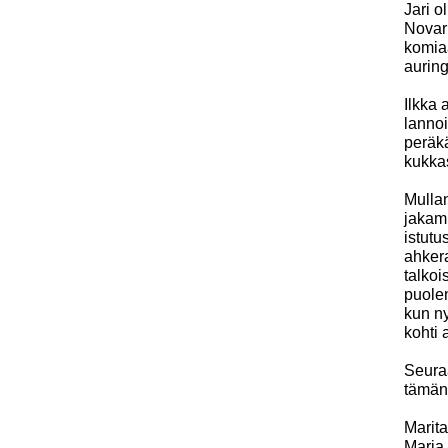
Jari o
Novarb
komiaa
auring
Ilkka 
lannoi
peräkä
kukka
Mullan
jakami
istutu
ahker
talkoi
puolen
kun ny
kohti 
Seuraa
tämänk
Marita
Marja 