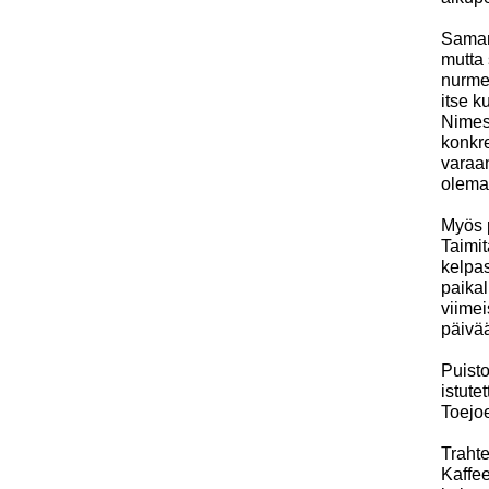
Samana
mutta 
nurmen
itse k
Nimes
konkre
varaan
olema
Myös 
Taimit
kelpas
paika
viimei
päivää
Puist
istute
Toejoe
Trahte
Kaffe