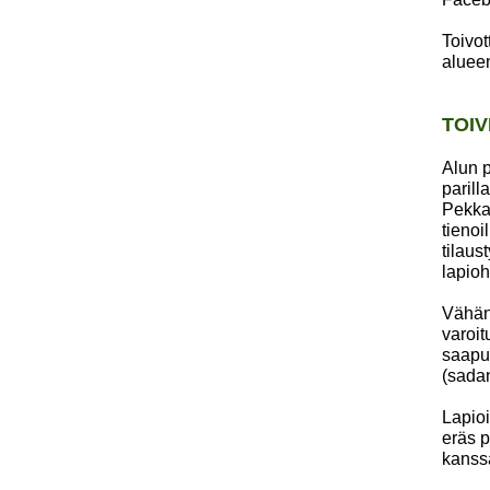
Toivot
alueen
TOIV
Alun p
parill
Pekka 
tienoi
tilaus
lapio
Vähän 
varoit
saapui
(sadan
Lapioi
eräs p
kanssa