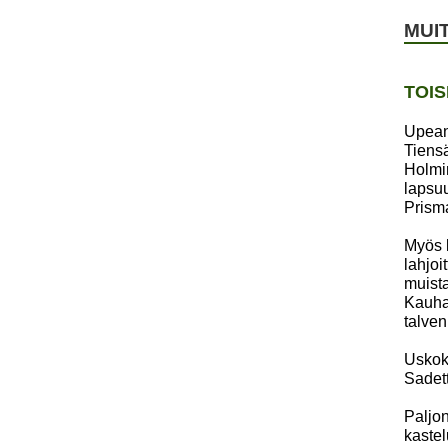
MUI
TOIS
Upean 
Tiensä
Holmi
lapsuu
Prisma
Myös k
lahjoi
muista
Kauhaj
talven
Uskoka
Sadett
Paljon
kastel