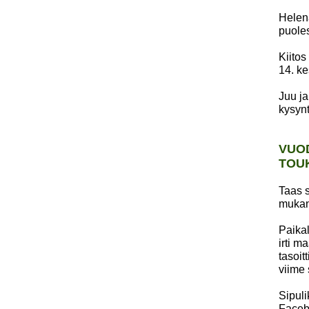
Helena
puoles
Kiitos
14. k
Juu ja
kysynt
VUOD
TOU
Taas s
mukan
Paikal
irti m
tasoit
viime 
Sipul
Faceb