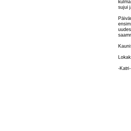
kulma
sujui 
Päivän
ensimm
uudes
saamm
Kaunis
Lokaku
-Katri-