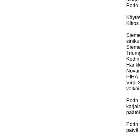
Porin 
Käytäv
Kiitos
Sieme
siniku
Siemen
Triump
Kodin 
Hankki
Novar
PIHA.S
Virpi
valkoi
Porin 
karjal
päätök
Porin 
päivä 