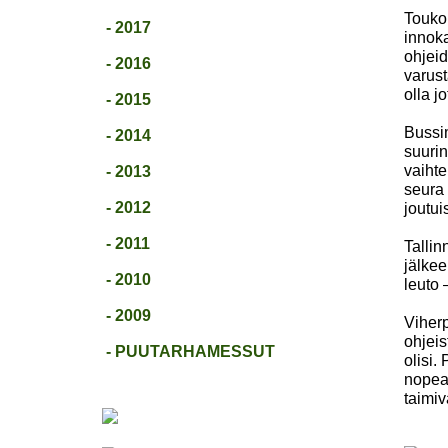
Toukok
- 2017
innoka
ohjeid
- 2016
varust
olla j
- 2015
Bussim
- 2014
suurin
vaihte
- 2013
seura 
- 2012
joutui
- 2011
Talli
jälkee
- 2010
leuto 
- 2009
Viherp
ohjeis
- PUUTARHAMESSUT
olisi.
nopeas
taimiv