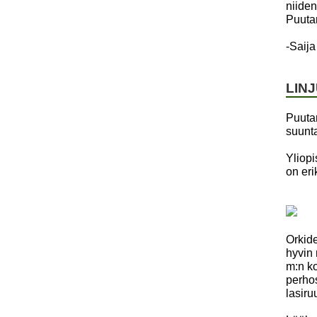
niiden
Puutar
-Saij
LIN
Puuta
suunta
Yliopi
on eri
Orkid
hyvin 
m:n k
perhos
lasiru