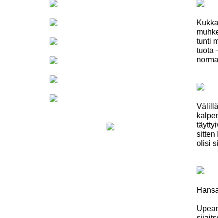
Kukkam
muhkei
tunti 
tuota 
normaa
Välill
kalpen
täytty
sitten
olisi 
Hansap
Upean
sijait