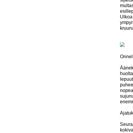
multas
esille
Ulkoa 
ympyrä
kruuna
Onnel
Äänekk
huolt
lepuu
puheen
nopeas
sujunu
enemm
Ajatu
Seuraa
kokiv