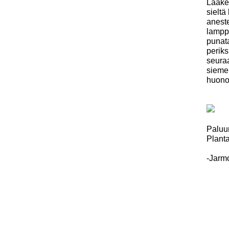
Lääkek
sielt
aneste
lampp
punat
periks
seura
sieme
huonol
Paluu
Planta
-Jarmo